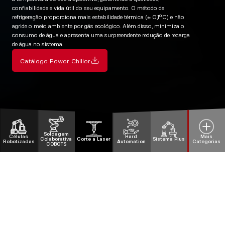
confiabilidade e vida útil do seu equipamento. O método de
refrigeração proporciona mais estabilidade térmica (± 0,1°C) e não
agride o meio ambiente por gás ecológico. Além disso, minimiza o
consumo de água e apresenta uma surpreendente redução de recarga
de água no sistema.
Catálogo Power Chiller
Soldagem
Células
Hard
Mais
Colaborativa
Corte a Laser
Sistema Plus
Robotizadas
Automation
Categorias
COBOTS
Soldagem Colaborativa
Soluções de Corte
erísticas
Cara
Células Robotizadas
Corte a Laser
Hard Automation
Sistema Plus
Soldagem Robotizada
Mais Categorias
Produtos para Solda
Mais Categorias
COBOTS
PythonX