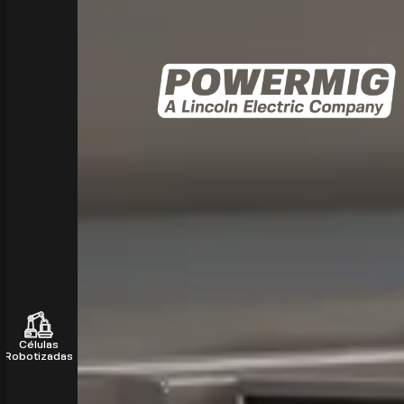
Células
Robotizadas